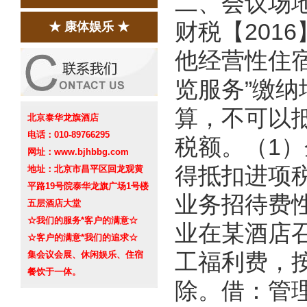
二、会议场
财税【201
★ 康体娱乐 ★
他经营性住
览服务”缴
算，不可以
北京泰华龙旗酒店
电话：010-89766295
税额。（1
网址：www.bjhbbg.com
得抵扣进项
地址：北京市昌平区回龙观黄
平路19号院泰华龙旗广场1号楼
业务招待费
五层酒店大堂
☆我们的服务*客户的满意☆
业在某酒店
☆客户的满意*我们的追求☆
集会议会展、休闲娱乐、住宿
工福利费，
餐饮于一体。
除。借：管